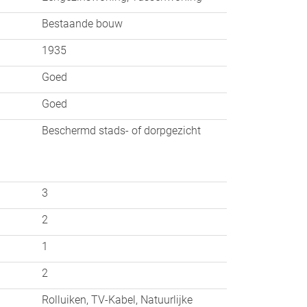
Bestaande bouw
esten. De tuin beschikt over een vrije
1935
Goed
Goed
an winkels, horecagelegenheden en het
Beschermd stads- of dorpgezicht
 vergunning of in de nabijgelegen
3
2
1
2
Rolluiken, TV-Kabel, Natuurlijke