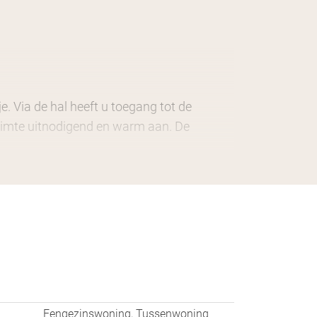
e. Via de hal heeft u toegang tot de
ruimte uitnodigend en warm aan. De
ingericht, met voldoende werkruimte en
combi-oven. Via de openslaande deuren bij
et een ligbad, douche, dubbele wastafel,
.
Eengezinswoning, Tussenwoning