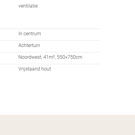
ventilatie
In centrum
n is Augustijnenstraat 4 beslist een
Achtertuin
Noordwest, 41m², 550×750cm
Vrijstaand hout