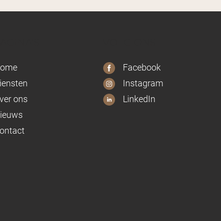
AGINA'S
VOLG ONS
ome
Facebook
iensten
Instagram
ver ons
LinkedIn
ieuws
ontact