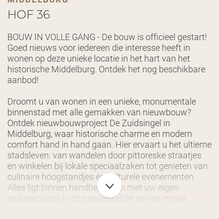
HOF 36
BOUW IN VOLLE GANG - De bouw is officieel gestart!
Goed nieuws voor iedereen die interesse heeft in
wonen op deze unieke locatie in het hart van het
historische Middelburg. Ontdek het nog beschikbare
aanbod!
Droomt u van wonen in een unieke, monumentale
binnenstad met alle gemakken van nieuwbouw?
Ontdek nieuwbouwproject De Zuidsingel in
Middelburg, waar historische charme en modern
comfort hand in hand gaan. Hier ervaart u het ultieme
stadsleven: van wandelen door pittoreske straatjes
en winkelen bij lokale speciaalzaken tot genieten van
culinaire hoogstandjes en culturele evenementen.
Alles ligt binnen handbereik. En met uw eigen
parkeerplaats in de parkeerkelder en een royale
privéberging hoeft u nooit in te leveren op gemak. Dat