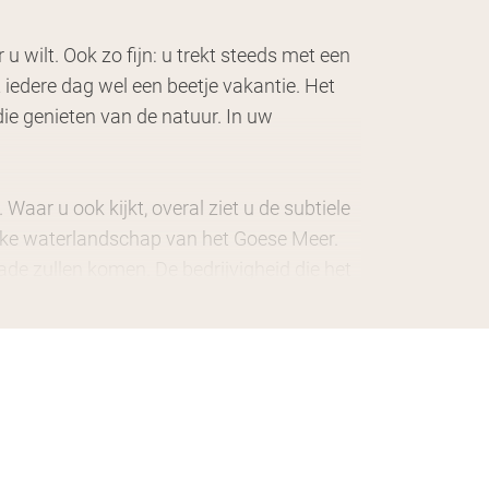
wilt. Ook zo fijn: u trekt steeds met een
t iedere dag wel een beetje vakantie. Het
 die genieten van de natuur. In uw
Waar u ook kijkt, overal ziet u de subtiele
rijke waterlandschap van het Goese Meer.
ade zullen komen. De bedrijvigheid die het
 gevarieerde karakter van de wijk. Jong
nt maakt u heerlijke wandel- of
s een uitstekende gids richting het
eisterplaats bestaat al sinds 1853.