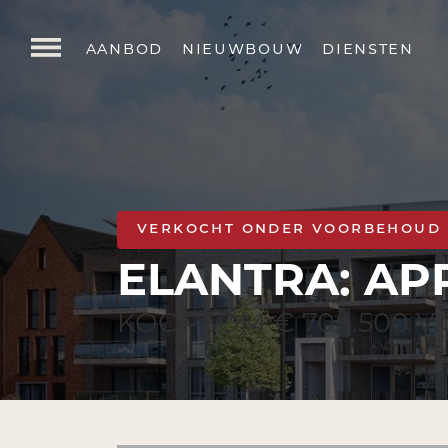
aanbod
nieuwbouw
diensten
verkocht onder voorbehoud
ELANTRA: AP
KOOPSOM € 708.500 V.O