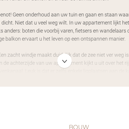
not! Geen onderhoud aan uw tuin en gaan en staan waar u 
 dicht. Niet dat u veel weg wilt. In uw appartement lijkt he
jks anders: boten die voorbij varen, fietsers en wandelaars
e balkon ervaart u het leven op een ontspannen manier.
 zacht windje maakt duidelijk dat de zee niet ver weg is. 
an de achterzijde van uw appartement kijkt u uit over het 
venkanaal. Leuk is dat er zelfs enkele ligplaatsen aan de k
reikt gemoedelijk uw appartement. Dat geldt ook voor het
 samen. Dit zorgt voor een aangename levendigheid.
er is. De natuur ligt letterlijk om de hoek. Vanaf uw apparteme
. Het Havenkanaal is leuk om te bevaren, maar het is teven
rras van Het Loze Vissertje rustig op adem komen. Deze pl
BOUW