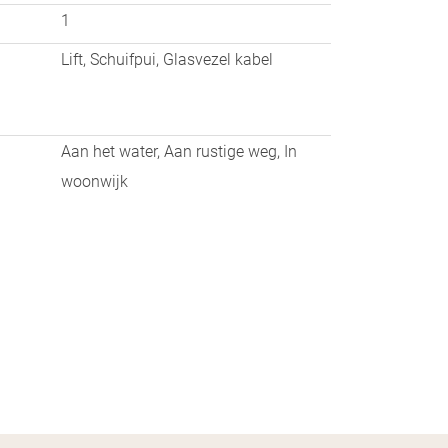
1
aties van uw appartement zijn mooi
Lift, Schuifpui, Glasvezel kabel
e hotelkamer te komen. Natuurlijke krijgt
Aan het water, Aan rustige weg, In
hter u te laten. Of juist weer fris te
woonwijk
ondergaande of opkomende zon; een mooier